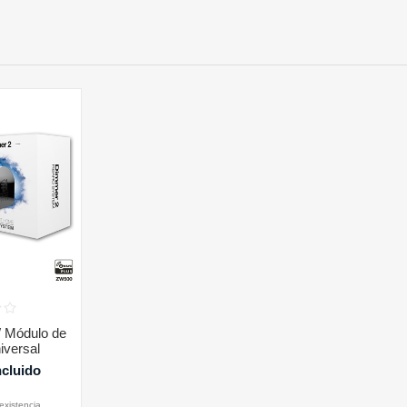
 Módulo de
iversal
ncluido
existencia