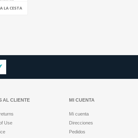
A LA CESTA
S AL CLIENTE
MI CUENTA
returns
Mi cuenta
of Use
Direcciones
ice
Pedidos