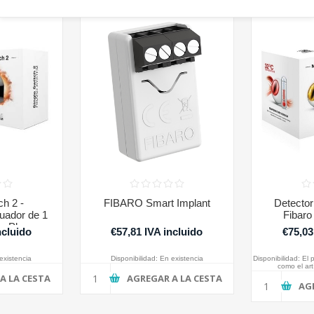
ch 2 -
FIBARO Smart Implant
Detector
uador de 1
Fibaro
e Plus
ncluido
€57,81 IVA incluido
€75,03
existencia
Disponibilidad:
En existencia
Disponibilidad:
El 
como el art
A LA CESTA
AGREGAR A LA CESTA
AG