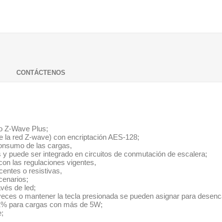
CONTÁCTENOS
 o Z-Wave Plus;
 la red Z-wave) con encriptación AES-128;
consumo de las cargas,
s y puede ser integrado en circuitos de conmutación de escalera;
 con las regulaciones vigentes,
entes o resistivas,
cenarios;
vés de led;
 veces o mantener la tecla presionada se pueden asignar para desenc
- 1% para cargas con más de 5W;
e;