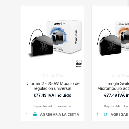
Dimmer 2 - 250W Módulo de
Single Swit
regulación universal
Micromódulo act
canal Z-Wav
€77,49 IVA incluido
€77,49 IVA i
Disponibilidad:
En existencia
Disponibilidad:
En 
AGREGAR A LA CESTA
AGREGAR 