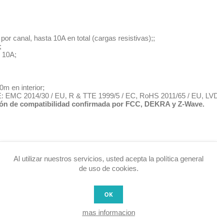
por canal, hasta 10A en total (cargas resistivas);;
;
e 10A;
0m en interior;
 UE: EMC 2014/30 / EU, R & TTE 1999/5 / EC, RoHS 2011/65 / EU, LV
ción de compatibilidad confirmada por FCC, DEKRA y Z-Wave.
Al utilizar nuestros servicios, usted acepta la política general
de uso de cookies.
OK
UCTO TAMBIEN HAN COMPRADO
mas informacion