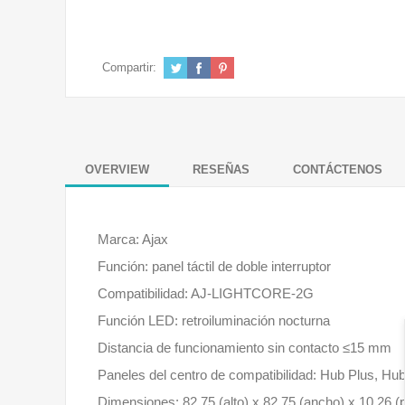
Compartir:
OVERVIEW
RESEÑAS
CONTÁCTENOS
Marca: Ajax
Función: panel táctil de doble interruptor
Compatibilidad: AJ-LIGHTCORE-2G
Función LED: retroiluminación nocturna
Distancia de funcionamiento sin contacto ≤15 mm
Paneles del centro de compatibilidad: Hub Plus, Hu
Dimensiones: 82,75 (alto) x 82,75 (ancho) x 10,26 