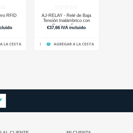
ero RFID
AJ-RELAY - Relé de Baja
Tensión Inalámbrico con
Contacto Seco
cluido
€37,66 IVA incluido
A LA CESTA
AGREGAR A LA CESTA
S AL CLIENTE
MI CUENTA