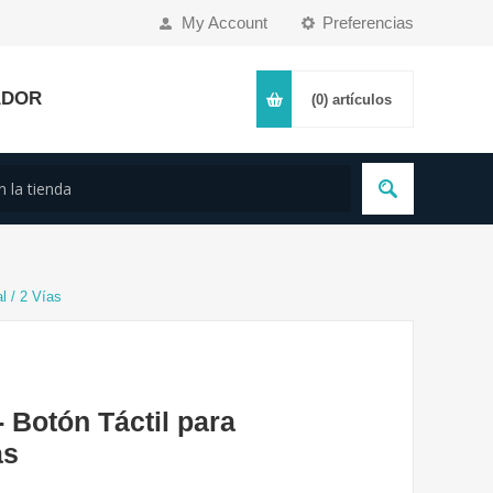
My Account
Preferencias
ADOR
(0)
artículos
 / 2 Vías
otón Táctil para
as