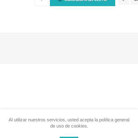
Al utilizar nuestros servicios, usted acepta la política general
de uso de cookies.
b 2, Hub 2 Plus, ReX, ReX 2 y Hub híbrido
(profundidad) mm