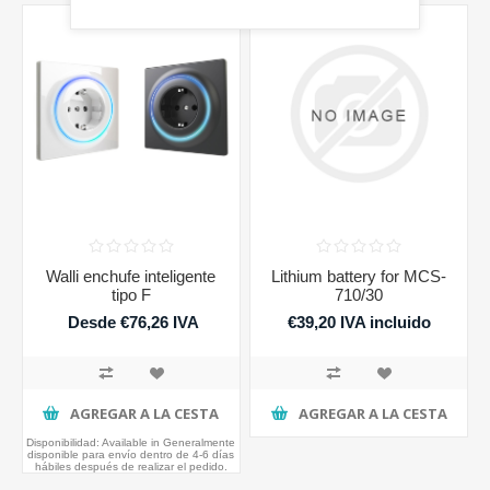
Walli enchufe inteligente
Lithium battery for MCS-
tipo F
710/30
Desde €76,26 IVA
€39,20 IVA incluido
incluido
AGREGAR A LA CESTA
AGREGAR A LA CESTA
Disponibilidad:
Available in Generalmente
disponible para envío dentro de 4-6 días
hábiles después de realizar el pedido.