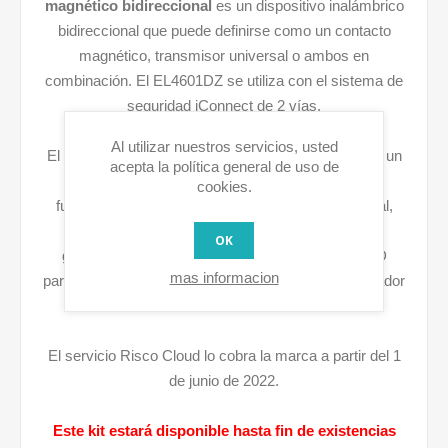
magnético bidireccional
es un dispositivo inalámbrico
bidireccional que puede definirse como un contacto
magnético, transmisor universal o ambos en
combinación. El EL4601DZ se utiliza con el sistema de
seguridad iConnect de 2 vías.
Al utilizar nuestros servicios, usted
El
Mando multifunción vía radio bidireccional
és un
acepta la política general de uso de
mand control remoto de cuatro botones y cinco
cookies.
funciones: completo, activación parcial y perimetral,
automatización del hogar, encendido/apagado,
OK
generación de alarma de pánico. El indicador LED
mas informacion
parpadea en caso de batería baja y incluye un indicador
de estado.
El servicio Risco Cloud lo cobra la marca a partir del 1
de junio de 2022.
Este kit estará disponible hasta fin de existencias