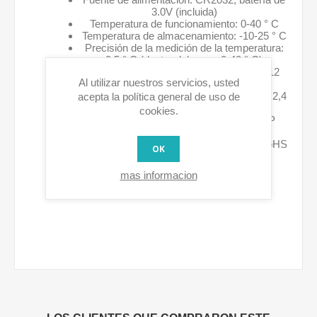
3.0V (incluida)
Temperatura de funcionamiento: 0-40 ° C
Temperatura de almacenamiento: -10-25 ° C
Precisión de la medición de la temperatura:
0.5 ° C (dentro del rango 0-40 ° C)
Dimensiones (Diámetro x Altura): 38 x 12
Al utilizar nuestros servicios, usted
mm
Banda de radiofrecuencia: banda ISM de 2,4
acepta la política general de uso de
GHz
cookies.
Potencia de transmisión máxima: EIRP
hasta -4dBm
Cumplimiento de la directiva de la UE: RoHS
OK
2011/65 / EU; RED 2014/53 / UE
mas informacion