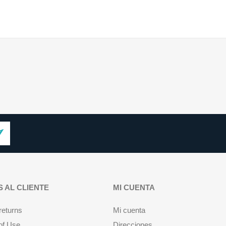
S AL CLIENTE
MI CUENTA
returns
Mi cuenta
of Use
Direcciones