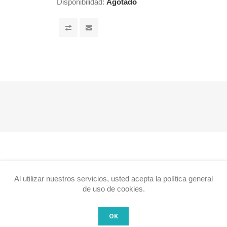
Disponibilidad:
Agotado
Al utilizar nuestros servicios, usted acepta la política general
tenuación:
de uso de cookies.
rupo (p. ej., todas las unidades apagadas);
OK